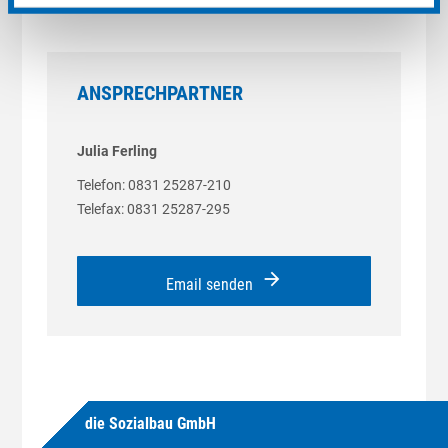
Cookie-Einstellungen
leer.
Feld
leer.
ANSPRECHPARTNER
Julia Ferling
Telefon: 0831 25287-210
Telefax: 0831 25287-295
arrow_forward
Email senden
die Sozialbau GmbH