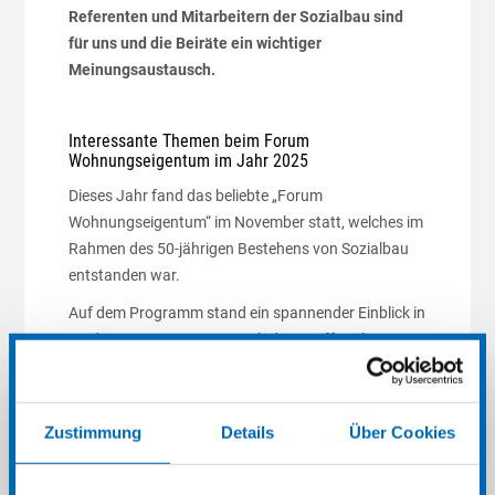
Referenten und Mitarbeitern der Sozialbau sind
für uns und die Beiräte ein wichtiger
Meinungsaustausch.
Interessante Themen beim Forum
Wohnungseigentum im Jahr 2025
Dieses Jahr fand das beliebte „Forum
Wohnungseigentum“ im November statt, welches im
Rahmen des 50-jährigen Bestehens von Sozialbau
entstanden war.
Auf dem Programm stand ein spannender Einblick in
moderne Bauprozesse. Nach dem Treffpunkt am
Sozialbaugebäude machten sich alle gemeinsam
auf den Weg zur Firma Dobler nach Kaufbeuren.
Dort erwartete die Teilnehmenden eine
Zustimmung
Details
Über Cookies
beeindruckende Führung durch das Fertigteilwerk.
Im Mittelpunkt standen Fertigbauteile und deren