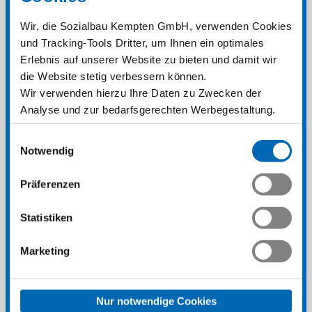
Wir, die Sozialbau Kempten GmbH, verwenden Cookies
und Tracking-Tools Dritter, um Ihnen ein optimales
Zählerstand
Erlebnis auf unserer Website zu bieten und damit wir
die Website stetig verbessern können.
Wir verwenden hierzu Ihre Daten zu Zwecken der
Analyse und zur bedarfsgerechten Werbegestaltung.
Zähler Nr. 5
Wir geben Ihre Daten hierzu auch Drittanbieter weiter,
Beizeichnung (Wasser / Strom und ggf. Nr.)
Einwilligungsauswahl
welche diese Informationen möglicherweise mit
Notwendig
anderen Daten zusammenführen und welche ihren Sitz
teilweise in Drittländern haben. Es steht Ihnen frei,
Präferenzen
Zählerstand
selbst zu entscheiden, in welche Kategorien Sie
einwilligen. Wir weisen allerdings darauf hin, dass,
Statistiken
abhängig von Ihren Einstellungen, manche Funktionen
auf unserer Website nicht zur Verfügung stehen
Zähler Nr. 6
Marketing
können. Wenn Sie diese Website weiterhin nutzen oder
Beizeichnung (Wasser / Strom und ggf. Nr.)
auf "Cookies zulassen" klicken, erklären Sie, damit
einverstanden und mindestens 16 Jahre alt zu sein. Sie
Nur notwendige Cookies
können Ihre Einwilligung jederzeit widerrufen oder