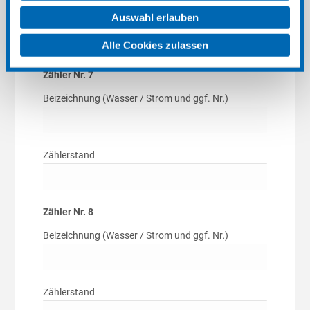
ändern. Weitere Details und Einstellungen finden Sie
Auswahl erlauben
Zählerstand
unter "Cookie-Einstellungen", in unserer
Alle Cookies zulassen
Datenschutzerklärung
und im
Impressum
.
Cookie-Einstellungen
Zähler Nr. 7
Beizeichnung (Wasser / Strom und ggf. Nr.)
Zählerstand
Zähler Nr. 8
Beizeichnung (Wasser / Strom und ggf. Nr.)
Zählerstand