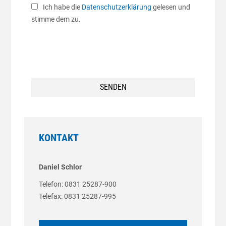
Ich habe die
Datenschutzerklärung
gelesen und
stimme dem zu.
Bitte
lasse
Bitte
dieses
lasse
Bitte
Feld
dieses
lasse
leer.
Feld
dieses
leer.
Feld
leer.
KONTAKT
Daniel Schlor
Telefon: 0831 25287-900
Telefax: 0831 25287-995