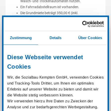
Wasch- und Trockenautomaten nutzen.
Ein Fahrradabstellraum ist vorhanden.
Die Grundmiete beträgt 350,00 € (inkl.
Möblierungszuschlag, WLAN) zzgl. Heiz- und
Betriebskostenpauschale von ca. 140,00 € à
Warmmiete 490,00 €.
Zustimmung
Details
Über Cookies
Zum Bewerbungsformular
Diese Webseite verwendet
Cookies
Wir, die Sozialbau Kempten GmbH, verwenden Cookies
und Tracking-Tools Dritter, um Ihnen ein optimales
Erlebnis auf unserer Website zu bieten und damit wir
Lage:
die Website stetig verbessern können.
Das Studentenwohnheim befindet sich im
Wir verwenden hierzu Ihre Daten zu Zwecken der
Kemptener Westen und ist zu einem wunderschönen
Analyse und zur bedarfsgerechten Werbegestaltung.
Park hin ausgerichtet. Es liegt unmittelbar neben