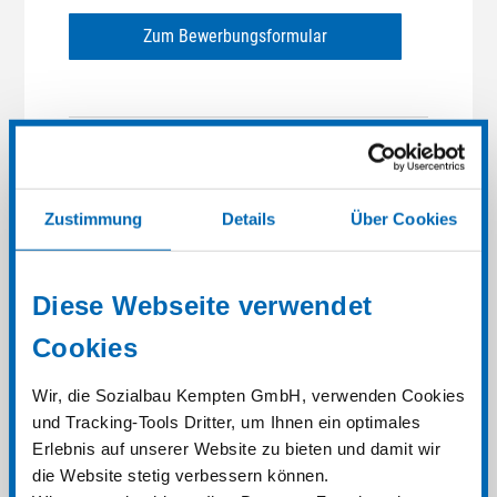
Zum Bewerbungsformular
Zustimmung
Details
Über Cookies
Lage:
Das kleine, gemütliche Studentenwohnheim
„Mittelgasse“ liegt in der Altstadt von Kempten. In
Diese Webseite verwendet
ein paar Gehminuten sind die Iller, die
Cookies
Fußgängerzone mit zahlreichen
Einkaufsmöglichkeiten und der zentrale
Wir, die Sozialbau Kempten GmbH, verwenden Cookies
Rathausplatz in erreichbar. In unmittelbarer
und Tracking-Tools Dritter, um Ihnen ein optimales
Nachbarschaft befinden sich zahlreiche
Erlebnis auf unserer Website zu bieten und damit wir
Restaurants und Kneipen.
die Website stetig verbessern können.