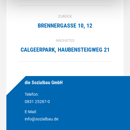
PROJECT
NAVIGATION
ZURÜCK
BRENNERGASSE 10, 12
Previous
project:
NÄCHSTES
CALGEERPARK, HAUBENSTEIGWEG 21
Next
project:
die Sozialbau GmbH
Telefon:
0831 25287-0
E-Mail:
info@sozialbau.de