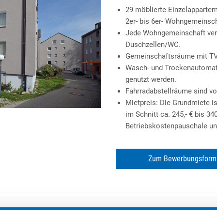
29 möblierte Einzelappartem
2er- bis 6er- Wohngemeinsch
Jede Wohngemeinschaft verfü
Duschzellen/WC.
Gemeinschaftsräume mit TV 
Wasch- und Trockenautomate
genutzt werden.
Fahrradabstellräume sind v
Mietpreis: Die Grundmiete i
im Schnitt ca. 245,- € bis 34
Betriebskostenpauschale u
Zum Bewerbungsform