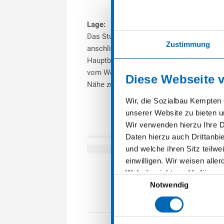
Lage:
Das Studentenwohnheim „Zugspitzstraße“ 
Zustimmung
anschließend an den Campus der Hochsc
Hauptbahnhof von Kempten befindet sich
vom Wohnheim entfernt. Einkaufsmöglichk
Diese Webseite 
Nähe zum Wohnheim vorhanden.
Wir, die Sozialbau Kempten 
unserer Website zu bieten u
Wir verwenden hierzu Ihre 
Daten hierzu auch Drittanb
und welche ihren Sitz teilwe
einwilligen. Wir weisen alle
Website nicht zur Verfügung
Einwilligungsauswahl
klicken, erklären Sie, damit
Notwendig
widerrufen oder ändern. Weit
Datenschutzerklärung
und
PROJECT
Cookie-Einstellungen