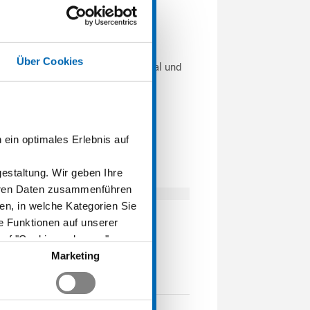
t mit Bett, Matratze und
Über Cookies
k, Schreibtisch, Stuhl, Bücherregal und
ein optimales Erlebnis auf
staltung. Wir geben Ihre
deren Daten zusammenführen
den, in welche Kategorien Sie
he Funktionen auf unserer
auf "Cookies zulassen"
re Einwilligung jederzeit
Marketing
ngen", in unserer