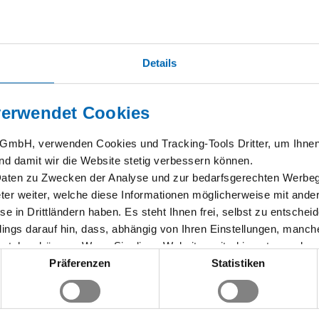
Ausstattung:
ist perfekt gelegen, direkt
Unsere Zimmer sind ausgestatte
Details
hule Kempten. Der
Schubunterkasten, Kleiderschran
 ebenfalls nur 5 Gehminuten
Rollcontainer.
eiten sind in unmittelbarer
verwendet Cookies
GmbH, verwenden Cookies und Tracking-Tools Dritter, um Ihnen 
nd damit wir die Website stetig verbessern können.
Daten zu Zwecken der Analyse und zur bedarfsgerechten Werbege
ieter weiter, welche diese Informationen möglicherweise mit an
ise in Drittländern haben. Es steht Ihnen frei, selbst zu entschei
rdings darauf hin, dass, abhängig von Ihren Einstellungen, manc
 stehen können. Wenn Sie diese Website weiterhin nutzen oder 
Kategorie:
Studentenwohnungen
 einverstanden und mindestens 16 Jahre alt zu sein. Sie können Ih
Präferenzen
Statistiken
ere Details und Einstellungen finden Sie unter "Cookie-Einstellu
 im
Impressum
.