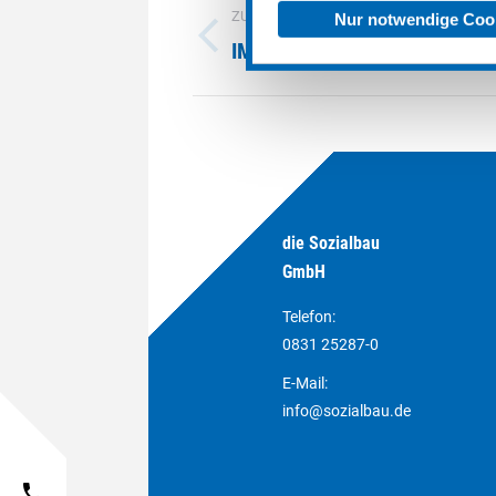
ZURÜCK
Nur notwendige Coo
NAVIGATION
Previous
IMMENSTÄDTER STRASSE 69B
project:
die Sozialbau
GmbH
Telefon:
0831 25287-0
E-Mail:
info@sozialbau.de
phone