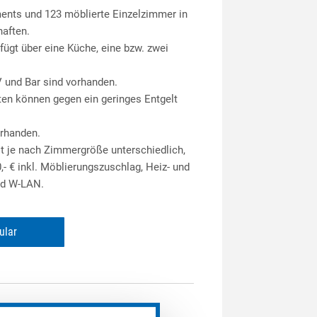
ents und 123 möblierte Einzelzimmer in
aften.
gt über eine Küche, eine bzw. zwei
und Bar sind vorhanden.
n können gegen ein geringes Entgelt
orhanden.
st je nach Zimmergröße unterschiedlich,
0,- € inkl. Möblierungszuschlag, Heiz- und
nd W-LAN.
ular