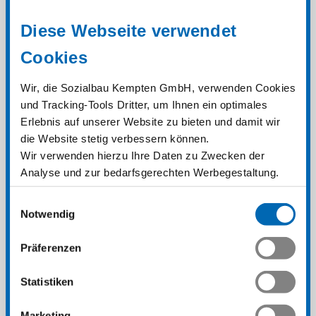
Diese Webseite verwendet
Cookies
Wir, die Sozialbau Kempten GmbH, verwenden Cookies
und Tracking-Tools Dritter, um Ihnen ein optimales
Erlebnis auf unserer Website zu bieten und damit wir
die Website stetig verbessern können.
Wir verwenden hierzu Ihre Daten zu Zwecken der
EHEMALIGES HAUS HOCHLAND
Analyse und zur bedarfsgerechten Werbegestaltung.
Wir geben Ihre Daten hierzu auch Drittanbieter weiter,
WIRD NEUER STANDORT DER
Einwilligungsauswahl
welche diese Informationen möglicherweise mit
MONTESSORI FACHOBERSCHULE
Notwendig
anderen Daten zusammenführen und welche ihren Sitz
ALLGÄU
teilweise in Drittländern haben. Es steht Ihnen frei,
Präferenzen
selbst zu entscheiden, in welche Kategorien Sie
Aktuelle Informationen
6.7.2026
einwilligen. Wir weisen allerdings darauf hin, dass,
Statistiken
Übergabe der Räumlichkeiten Im Juni
abhängig von Ihren Einstellungen, manche Funktionen
2026 haben wir die umgebauten und
auf unserer Website nicht zur Verfügung stehen
Marketing